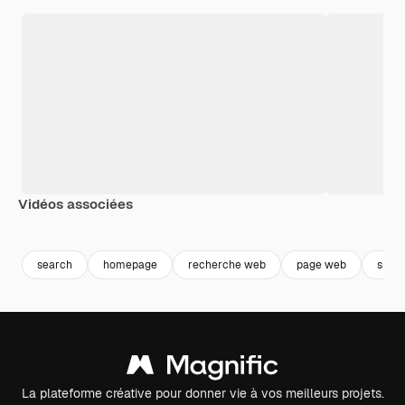
Vidéos associées
search
homepage
recherche web
page web
site 
La plateforme créative pour donner vie à vos meilleurs projets.