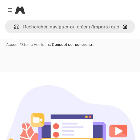
Magnific
Close menu
Recher
Accueil
/
Stock
/
Vecteurs
/
Concept de recherche…