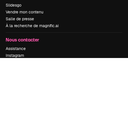
Slidesgo
Vendre mon contenu
Salle de presse
À la recherche de magnific.ai
Nous contacter
Assistance
Instagram
YouTube
LinkedIn
TikTok
Discord
X
Reddit
Copyright © 2010-
2026
Freepik Company S.L.U.
Tous droits réservés
.