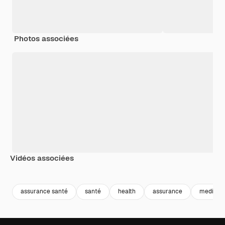
Photos associées
Vidéos associées
Premium
Premium
Premium
Premium
assurance santé
santé
health
assurance
medicin