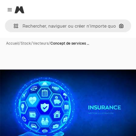
Magnific
Close menu
Recher
Accueil
/
Stock
/
Vecteurs
/
Concept de services …