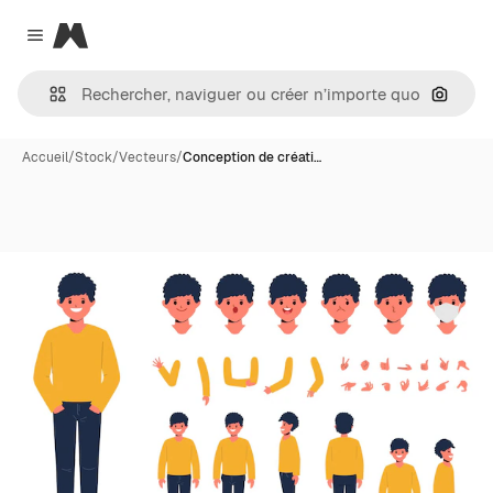
Magnific
Close menu
Recher
Accueil
/
Stock
/
Vecteurs
/
Conception de créati…