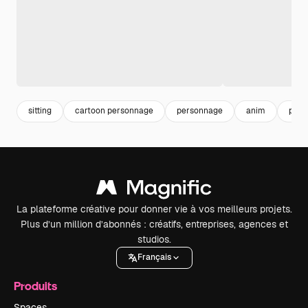
sitting
cartoon personnage
personnage
anim
peop
La plateforme créative pour donner vie à vos meilleurs projets.
Plus d’un million d’abonnés : créatifs, entreprises, agences et
studios.
Français
Produits
Spaces