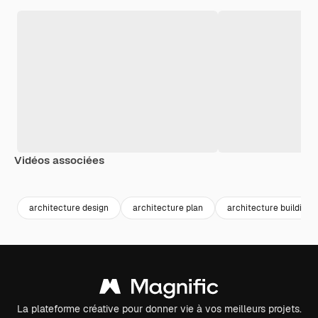
Vidéos associées
Premium
Premium
Premium
Premium
architecture design
architecture plan
architecture building
La plateforme créative pour donner vie à vos meilleurs projets.