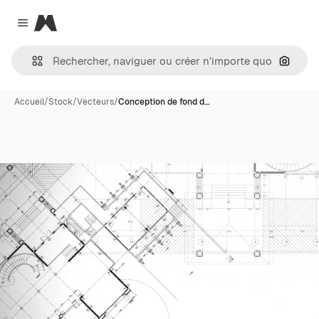
Magnific
Close menu
Recher
Accueil
/
Stock
/
Vecteurs
/
Conception de fond d…