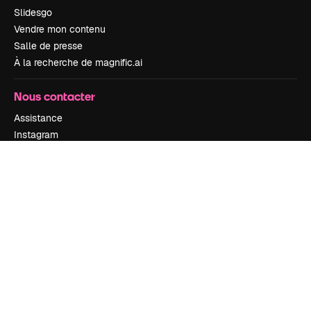
Slidesgo
Vendre mon contenu
Salle de presse
À la recherche de magnific.ai
Nous contacter
Assistance
Instagram
YouTube
LinkedIn
TikTok
Discord
X
Reddit
Copyright © 2010-
2026
Freepik Company S.L.U.
Tous droits réservés
.