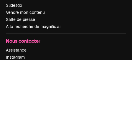
Slidesgo
Vendre mon contenu
Salle de presse
À la recherche de magnific.ai
Nous contacter
Assistance
Instagram
YouTube
LinkedIn
TikTok
Discord
X
Reddit
Copyright © 2010-
2026
Freepik Company S.L.U.
Tous droits réservés
.