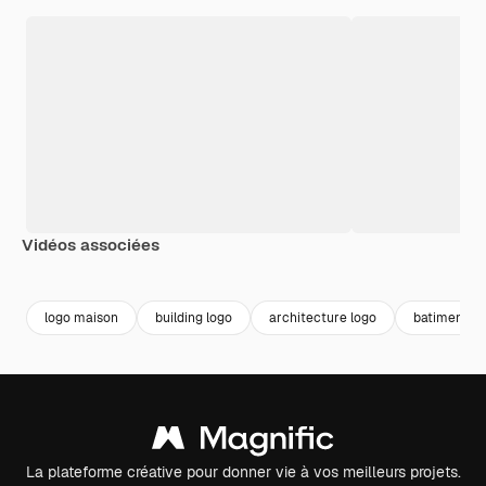
Vidéos associées
Premium
Premium
Généré par l’IA
Premium
Premium
logo maison
building logo
architecture logo
batiment lo
La plateforme créative pour donner vie à vos meilleurs projets.