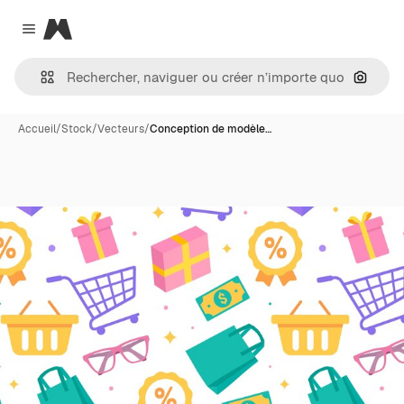
Magnific
Close menu
Recher
Accueil
/
Stock
/
Vecteurs
/
Conception de modèle…