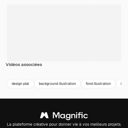
Vidéos associées
Premium
Premium
Premium
Premium
Généré par l
design plat
background illustration
fond illustration
illus
La plateforme créative pour donner vie à vos meilleurs projets.