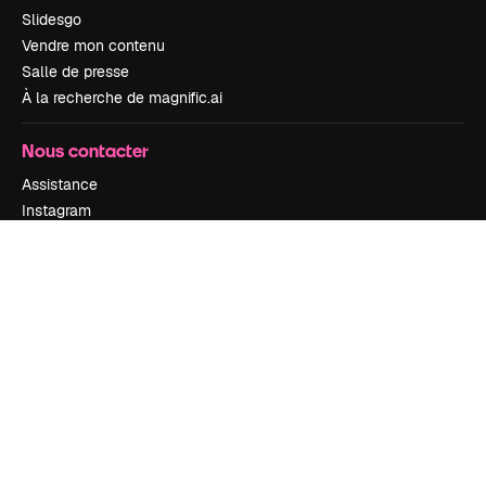
Slidesgo
Vendre mon contenu
Salle de presse
À la recherche de magnific.ai
Nous contacter
Assistance
Instagram
YouTube
LinkedIn
TikTok
Discord
X
Reddit
Copyright © 2010-
2026
Freepik Company S.L.U.
Tous droits réservés
.