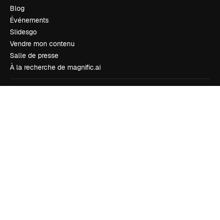
Blog
Événements
Slidesgo
Vendre mon contenu
Salle de presse
À la recherche de magnific.ai
Nous contacter
Assistance
Instagram
YouTube
LinkedIn
TikTok
Discord
X
Reddit