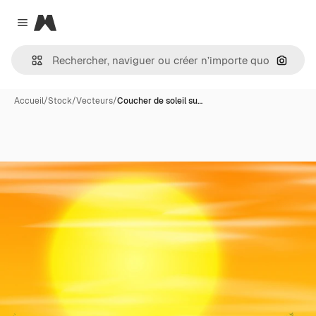
Magnific
Close menu
Recher
Accueil
/
Stock
/
Vecteurs
/
Coucher de soleil su…