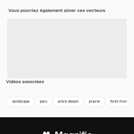
Vous pourriez également aimer ces vecteurs
Vidéos associées
Premium
Premium
Premium
Premium
landscape
parc
arbre dessin
prairie
foret montag