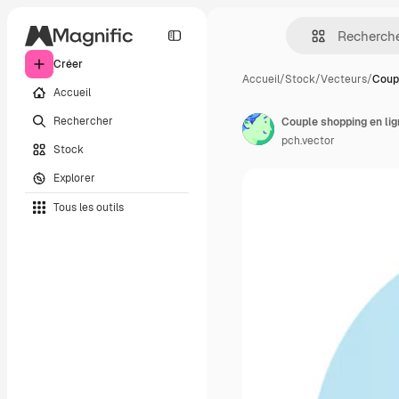
Créer
Accueil
/
Stock
/
Vecteurs
/
Coupl
Accueil
Rechercher
pch.vector
Stock
Explorer
Tous les outils