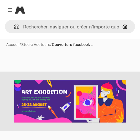
Magnific
Close menu
Recher
Accueil
/
Stock
/
Vecteurs
/
Couverture facebook …