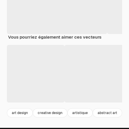
Vous pourriez également aimer ces vecteurs
art design
creative design
artistique
abstract art
d