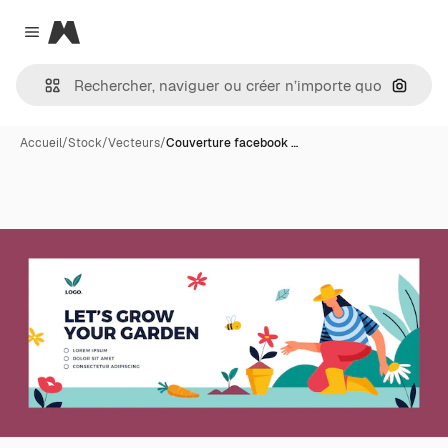
Magnific
Close menu
Recher
Accueil
/
Stock
/
Vecteurs
/
Couverture facebook …