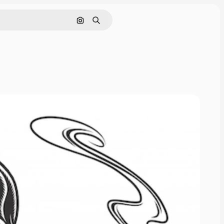
Rechercher par image
Rechercher