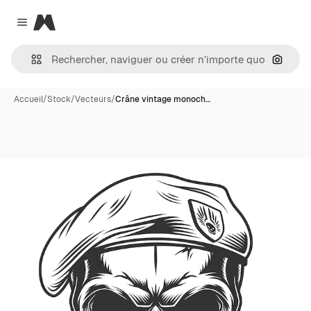
Magnific
Close menu
Recher
Accueil
/
Stock
/
Vecteurs
/
Crâne vintage monoch…