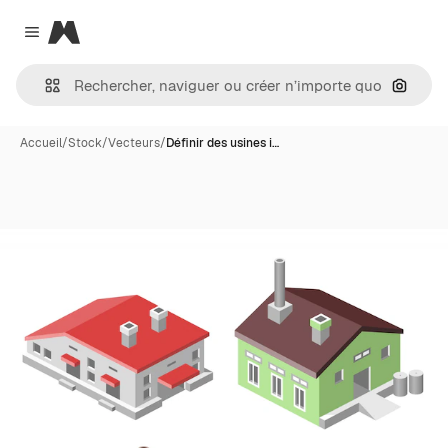
Magnific
Close menu
Recher
Accueil
/
Stock
/
Vecteurs
/
Définir des usines i…