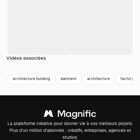
Vidéos associées
Premium
Premium
Premium
Premium
architecture building
batiment
architecture
factory
La plateforme créative pour donner vie à vos meilleurs projets.
Plus d’un million d’abonnés : créatifs, entreprises, agences et
studios.