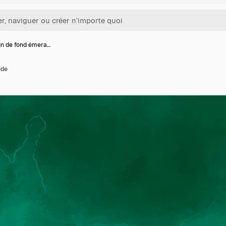
gn de fond émera…
ude