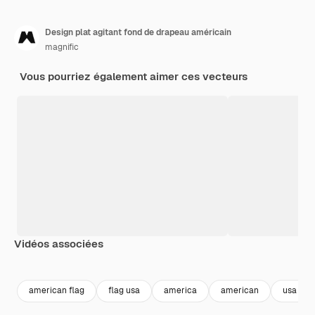
Design plat agitant fond de drapeau américain
magnific
Vous pourriez également aimer ces vecteurs
Vidéos associées
Premium
Premium
Premium
Premium
american flag
flag usa
america
american
usa