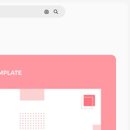
Rechercher par image
Rechercher