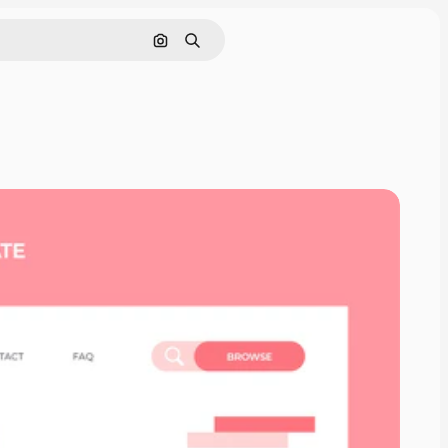
Rechercher par image
Rechercher