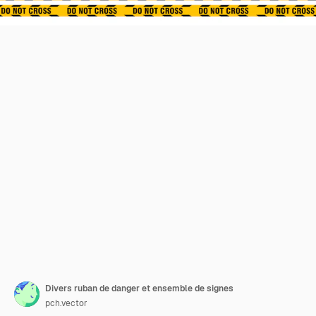
Divers ruban de danger et ensemble de signes
pch.vector