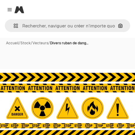
Magnific
Close menu
Recher
Accueil
/
Stock
/
Vecteurs
/
Divers ruban de dang…