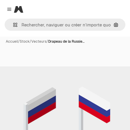
Magnific
Close menu
Recher
Accueil
/
Stock
/
Vecteurs
/
Drapeau de la Russie…