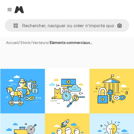
Magnific
Close menu
Recher
Accueil
/
Stock
/
Vecteurs
/
Éléments commerciaux…