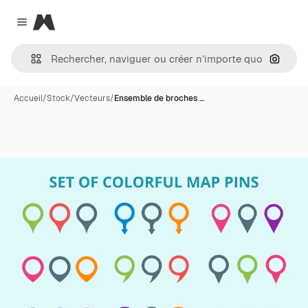
Magnific
Close menu
Recher
Accueil
/
Stock
/
Vecteurs
/
Ensemble de broches …