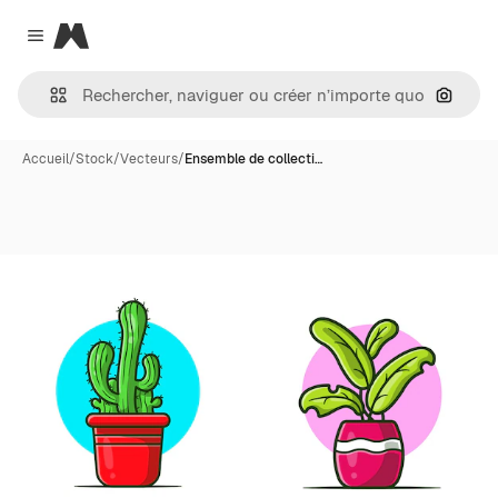
Magnific
Close menu
Recher
Accueil
/
Stock
/
Vecteurs
/
Ensemble de collecti…