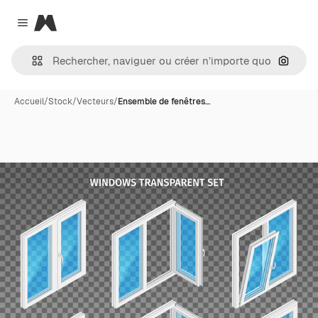
Magnific
Close menu
Recher
Accueil
/
Stock
/
Vecteurs
/
Ensemble de fenêtres…