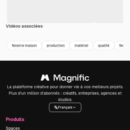
Vidéos associées
Premium
Premium
Généré par l’IA
Premium
Premium
Généré par l
fenetre maison
production
matériel
qualité
fenetr
La plateforme créative pour donner vie à vos meilleurs projets.
Plus d’un million d’abonnés : créatifs, entreprises, agences et
studios.
Français
Produits
Spaces