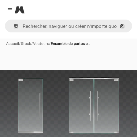
Magnific
Close menu
Recher
Accueil
/
Stock
/
Vecteurs
/
Ensemble de portes e…