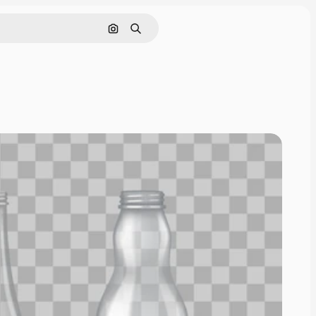
Rechercher par image
Rechercher