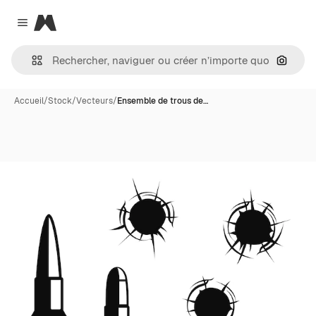
Magnific
Close menu
Recher
Accueil
/
Stock
/
Vecteurs
/
Ensemble de trous de…