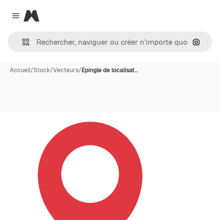
Magnific
Close menu
Recher
Accueil
/
Stock
/
Vecteurs
/
Épingle de localisat…