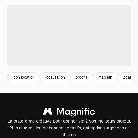
icon location
localisation
broche
map pin
localisat
La plateforme créative pour donner vie à vos meilleurs projets.
Plus d’un million d’abonnés : créatifs, entreprises, agences et
studios.