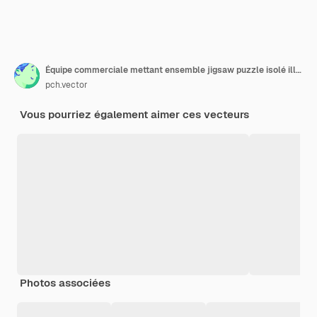
Équipe commerciale mettant ensemble jigsaw puzzle isolé illustration vectorielle plane. Partenaires de dessin animé travaillant en connexion. Concept de travail d'équipe, de partenariat et de coopération
pch.vector
Vous pourriez également aimer ces vecteurs
Photos associées