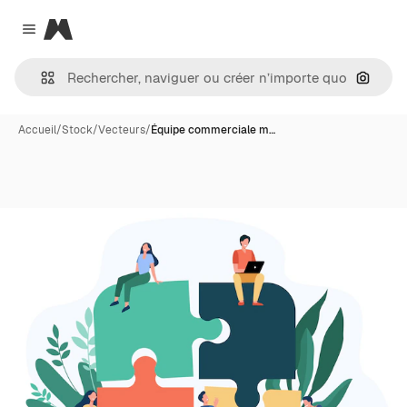
Magnific
Close menu
Recher
Accueil
/
Stock
/
Vecteurs
/
Équipe commerciale m…