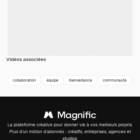
Vidéos associées
Premium
Premium
Généré par l’IA
Premium
Premium
Généré par l
collaboration
équipe
bienveillance
communauté
e
La plateforme créative pour donner vie à vos meilleurs projets.
Plus d’un million d’abonnés : créatifs, entreprises, agences et
studios.