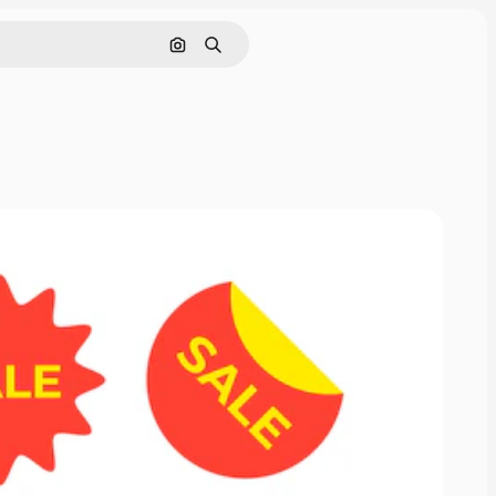
Rechercher par image
Rechercher