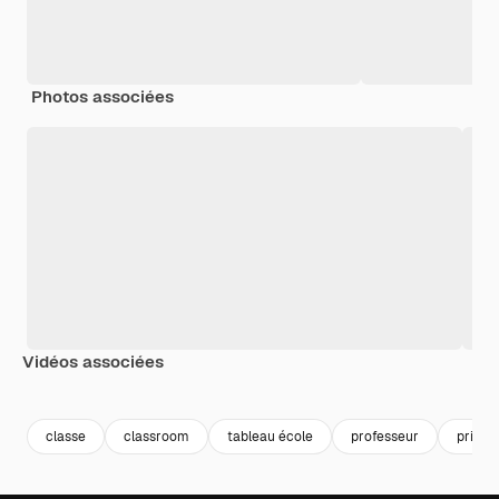
Photos associées
Vidéos associées
Premium
Premium
Premium
Premium
classe
classroom
tableau école
professeur
primai