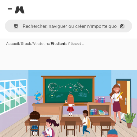
Magnific
Close menu
Recher
Accueil
/
Stock
/
Vecteurs
/
Étudiants filles et …