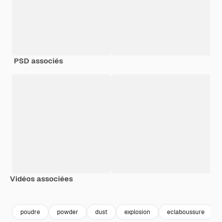
PSD associés
Vidéos associées
Premium
Premium
Premium
Premium
poudre
powder
dust
explosion
eclaboussure