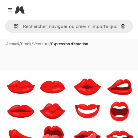
Magnific
Close menu
Recher
Accueil
/
Stock
/
Vecteurs
/
Expression d'émotion…