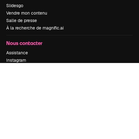
Slidesgo
Vendre mon contenu
Salle de presse
À la recherche de magnific.ai
Nous contacter
Assistance
Instagram
YouTube
LinkedIn
TikTok
Discord
X
Reddit
Copyright © 2010-
2026
Freepik Company S.L.U.
Tous droits réservés
.