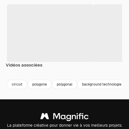
Vidéos associées
Premium
Premium
Premium
Premium
circuit
polygone
polygonal
background technologie
La plateforme créative pour donner vie à vos meilleurs projets.