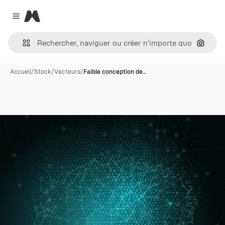
Magnific
Close menu
Recher
Accueil
/
Stock
/
Vecteurs
/
Faible conception de…