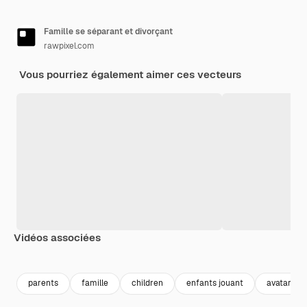
Famille se séparant et divorçant
rawpixel.com
Vous pourriez également aimer ces vecteurs
Vidéos associées
Premium
Premium
Premium
Premium
parents
famille
children
enfants jouant
avatar en