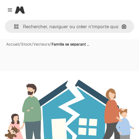
Magnific
Close menu
Recher
Accueil
/
Stock
/
Vecteurs
/
Famille se séparant …