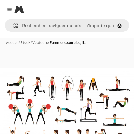
Magnific
Close menu
Recher
Accueil
/
Stock
/
Vecteurs
/
Femme, excercise, il…