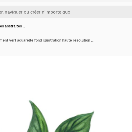
les abstraites …
Feuilles abstraites élément vert aquarelle fond illustration haute résolution Photo gratuite