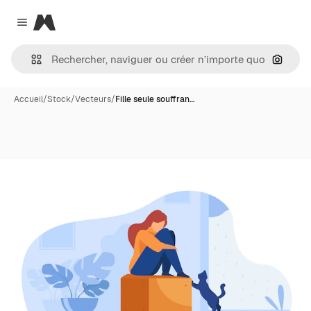
Magnific
Close menu
Recher
Accueil
/
Stock
/
Vecteurs
/
Fille seule souffran…