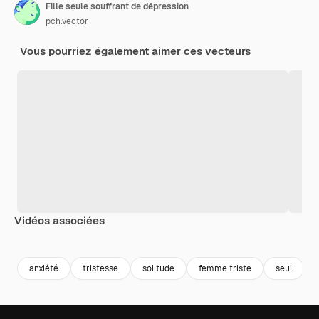
Fille seule souffrant de dépression
pch.vector
Vous pourriez également aimer ces vecteurs
Vidéos associées
Premium
Premium
Premium
Premium
anxiété
tristesse
solitude
femme triste
seul