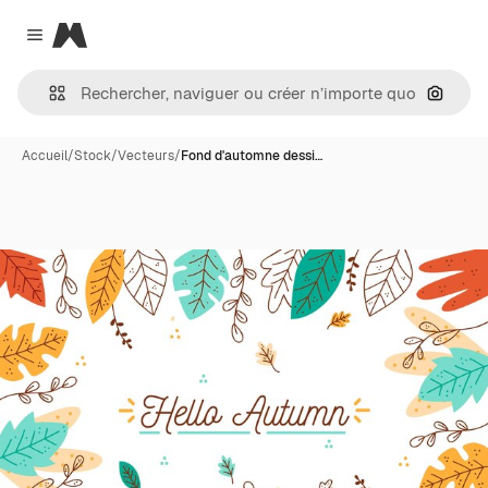
Magnific
Close menu
Recher
Accueil
/
Stock
/
Vecteurs
/
Fond d'automne dessi…