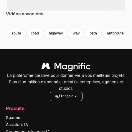
Vidéos associées
Premium
Premium
Premium
Premium
Généré par l
route
road
highway
way
path
autoroute
La plateforme créative pour donner vie à vos meilleurs projets.
Plus d’un million d’abonnés : créatifs, entreprises, agences et
studios.
Français
Produits
Spaces
Assistant IA
Générateur d’images IA