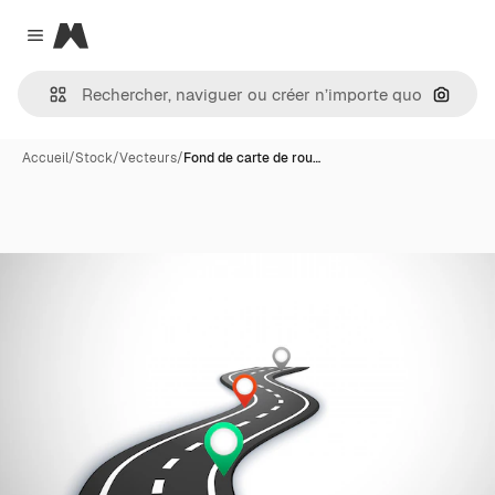
Magnific
Close menu
Recher
Accueil
/
Stock
/
Vecteurs
/
Fond de carte de rou…