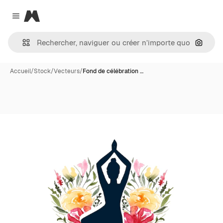
Magnific
Close menu
Recher
Accueil
/
Stock
/
Vecteurs
/
Fond de célébration …