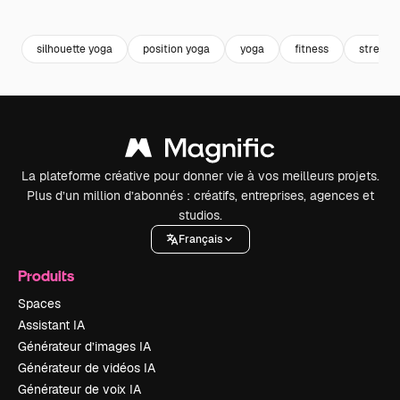
Premium
Premium
Généré par l’IA
Premium
Premium
silhouette yoga
position yoga
yoga
fitness
stretch
La plateforme créative pour donner vie à vos meilleurs projets.
Plus d’un million d’abonnés : créatifs, entreprises, agences et
studios.
Français
Produits
Spaces
Assistant IA
Générateur d’images IA
Générateur de vidéos IA
Générateur de voix IA