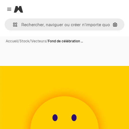
Magnific
Close menu
Recher
Accueil
/
Stock
/
Vecteurs
/
Fond de célébration …