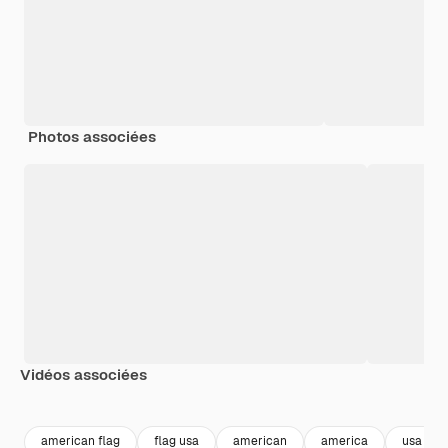
Photos associées
Vidéos associées
Premium
Premium
Premium
Premium
american flag
flag usa
american
america
usa