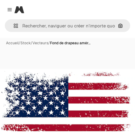
Magnific
Close menu
Recher
Accueil
/
Stock
/
Vecteurs
/
Fond de drapeau amér…