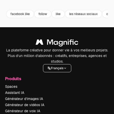
Premium
Premium
Premium
Premium
facebook like
follow
like
les réseaux sociaux
comm
La plateforme créative pour donner vie à vos meilleurs projets.
Plus d’un million d’abonnés : créatifs, entreprises, agences et
studios.
Français
Produits
Spaces
Assistant IA
Générateur d’images IA
Générateur de vidéos IA
Générateur de voix IA