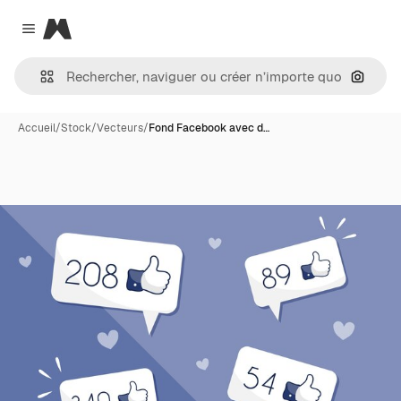
Magnific
Close menu
Recher
Accueil
/
Stock
/
Vecteurs
/
Fond Facebook avec d…