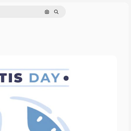
Rechercher par image
Rechercher