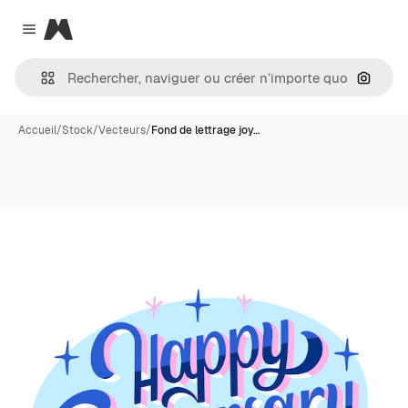
Magnific
Close menu
Recher
Accueil
/
Stock
/
Vecteurs
/
Fond de lettrage joy…