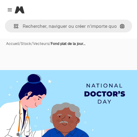
Magnific
Close menu
Recher
Accueil
/
Stock
/
Vecteurs
/
Fond plat de la jour…