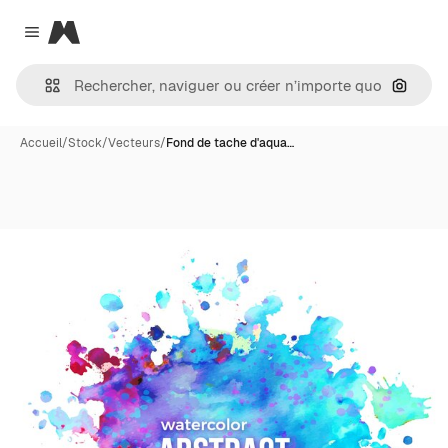
Magnific
Close menu
Recher
Accueil
/
Stock
/
Vecteurs
/
Fond de tache d'aqua…