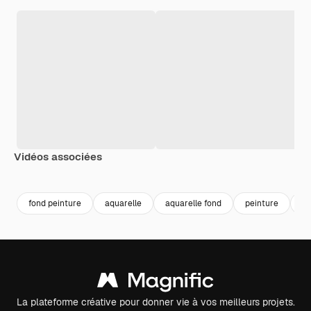
Vidéos associées
Premium
Premium
Premium
Premium
Généré par l
fond peinture
aquarelle
aquarelle fond
peinture
ab
La plateforme créative pour donner vie à vos meilleurs projets.