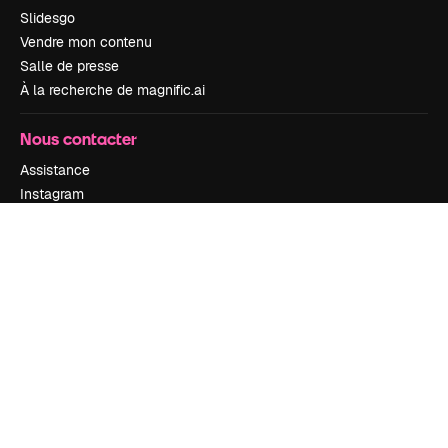
Slidesgo
Vendre mon contenu
Salle de presse
À la recherche de magnific.ai
Nous contacter
Assistance
Instagram
YouTube
LinkedIn
TikTok
Discord
X
Reddit
Copyright © 2010-
2026
Freepik Company S.L.U.
Tous droits réservés
.