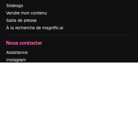
Slidesgo
Vendre mon contenu
Salle de presse
À la recherche de magnific.ai
Nous contacter
Assistance
Instagram
YouTube
LinkedIn
TikTok
Discord
X
Reddit
Copyright © 2010-
2026
Freepik Company S.L.U.
Tous droits réservés
.