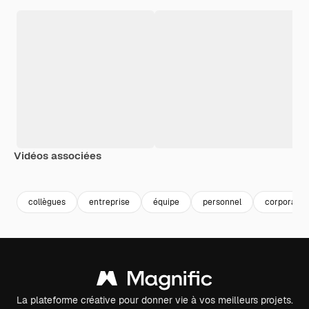
Vidéos associées
Premium
Premium
Premium
Premium
collègues
entreprise
équipe
personnel
corporate
La plateforme créative pour donner vie à vos meilleurs projets.