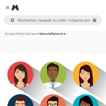
Magnific
Close menu
Recher
Accueil
/
Stock
/
Vecteurs
/
Gens d'affaires et e…