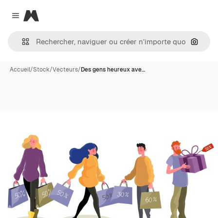
Magnific
Close menu
Recher
Accueil
/
Stock
/
Vecteurs
/
Des gens heureux ave…