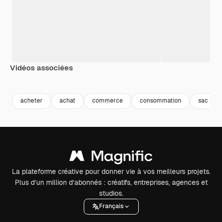
Vidéos associées
Premium
Premium
Premium
Premium
Généré par l
acheter
achat
commerce
consommation
sac sho
La plateforme créative pour donner vie à vos meilleurs projets.
Plus d’un million d’abonnés : créatifs, entreprises, agences et
studios.
Français