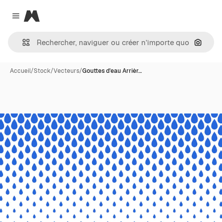
Magnific
Close menu
Recher
Accueil
/
Stock
/
Vecteurs
/
Gouttes d'eau Arrièr…